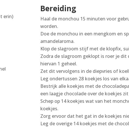
Bereiding
t erin)
Haal de monchou 15 minuten voor gebrui
worden.
Doe de monchou in een mengkom en spate
amandelaroma.
Klop de slagroom stijf met de klopfix, sui
Zodra de slagroom geklopt is roer je d
hiervan 1 geheel.
mel
Zet dit vervolgens in de diepvries of koel
Leg ondertussen 28 koekjes los van elkaa
Bestrijk alle koekjes met de chocoladepas
een laagje chocolade over de koekjes zi
Schep op 14 koekjes wat van het moncho
koekjes.
Zorg ervoor dat het gat in de koekjes nie
Leg de overige 14 koekjes met de choc