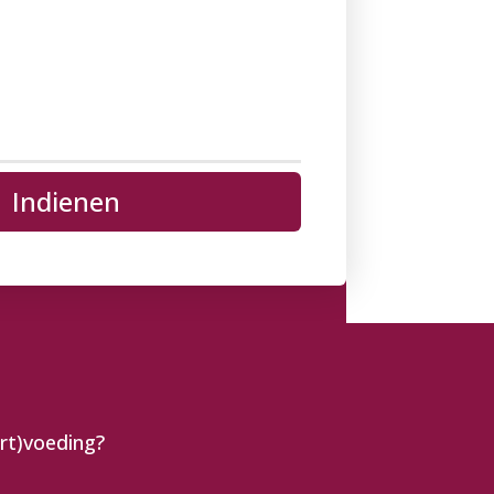
Indienen
ort)voeding?