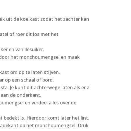
k uit de koelkast zodat het zachter kan
l of roer dit los met het
ker en vanillesuiker.
it door het monchoumengsel en maak
kast om op te laten stijven.
r op een schaal of bord.
ta. Je kunt dit achterwege laten als er al
t aan de onderkant.
umengsel en verdeel alles over de
t bedekt is. Hierdoor komt later het lint.
oladekant op het monchoumengsel. Druk