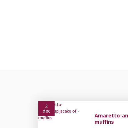
2
dec
Amaretto-ama
muffins