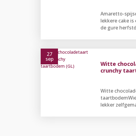
Amaretto-spijs
lekkere cake is
de gure herfstd
27
sep
Witte choco
crunchy taa
Witte chocolad
taartbodemWie 
lekker zelfgema