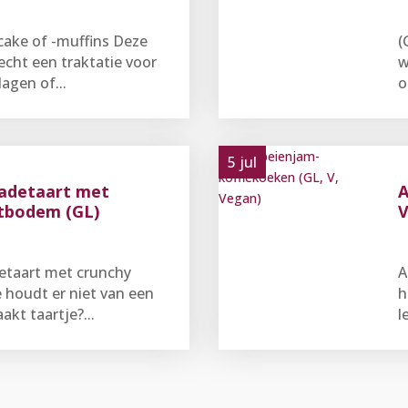
cake of -muffins Deze
(
 echt een traktatie voor
w
agen of...
o
5 jul
ladetaart met
A
rtbodem (GL)
V
etaart met crunchy
A
houdt er niet van een
h
akt taartje?...
l