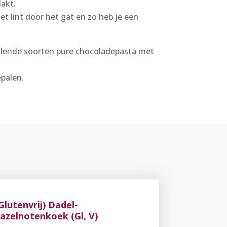
lakt.
t lint door het gat en zo heb je een
illende soorten pure chocoladepasta met
bepalen.
Glutenvrij) Dadel-
azelnotenkoek (Gl, V)