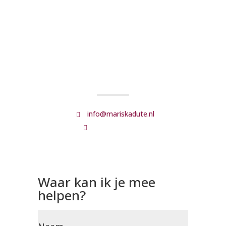
Kom in contact
Heb je interesse in een samenwerking of heb je
vragen over (sport)voeding dan kun je mij een
berichtje sturen.
info@mariskadute.nl

+31 6100 11230

Waar kan ik je mee
helpen?