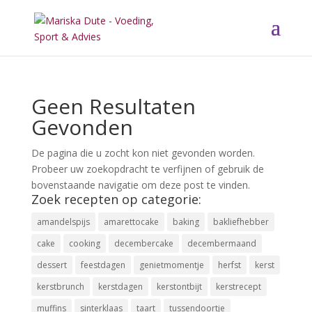
Geen Resultaten
Gevonden
De pagina die u zocht kon niet gevonden worden.
Probeer uw zoekopdracht te verfijnen of gebruik de
bovenstaande navigatie om deze post te vinden.
Zoek recepten op categorie:
amandelspijs
amarettocake
baking
bakliefhebber
cake
cooking
decembercake
decembermaand
dessert
feestdagen
genietmomentje
herfst
kerst
kerstbrunch
kerstdagen
kerstontbijt
kerstrecept
muffins
sinterklaas
taart
tussendoortje