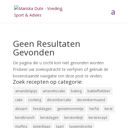
Geen Resultaten
Gevonden
De pagina die u zocht kon niet gevonden worden.
Probeer uw zoekopdracht te verfijnen of gebruik de
bovenstaande navigatie om deze post te vinden.
Zoek recepten op categorie:
amandelspijs
amarettocake
baking
bakliefhebber
cake
cooking
decembercake
decembermaand
dessert
feestdagen
genietmomentje
herfst
kerst
kerstbrunch
kerstdagen
kerstontbijt
kerstrecept
muffins
sinterklaas
taart
tussendoortje